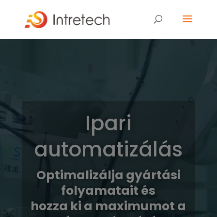
Video
Player
Ipari
automatizálás
Optimalizálja gyártási
folyamatait és
hozza ki a maximumot a