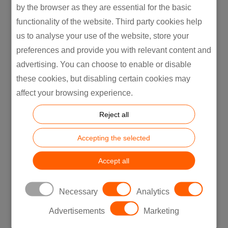
kiválósággal párosul minden régióban,
by the browser as they are essential for the basic
biztosítva, hogy ügyfeleink olyan ellátási
functionality of the website. Third party cookies help
láncot kapjanak, amely globális hatókörű, de
us to analyse your use of the website, store your
helyi szinten is hatékonyan működik.
preferences and provide you with relevant content and
advertising. You can choose to enable or disable
Megközelítésünk ötvözi a legmodernebb
these cookies, but disabling certain cookies may
ellátásilánc-menedzsment technológiákat
affect your browsing experience.
széleskörű gyártási kapacitásainkkal, lehetővé
téve a határokon és iparágakon átívelő
Reject all
zökkenőmentes működést.
Accepting the selected
Accept all
Necessary
Analytics
Advertisements
Marketing