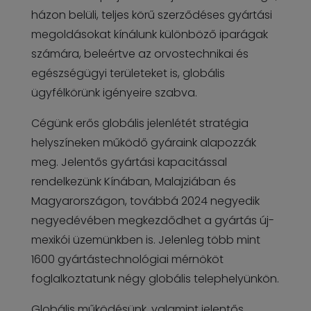
házon belüli, teljes körű szerződéses gyártási
megoldásokat kínálunk különböző iparágak
számára, beleértve az orvostechnikai és
egészségügyi területeket is, globális
ügyfélkörünk igényeire szabva.
Cégünk erős globális jelenlétét stratégia
helyszíneken működő gyáraink alapozzák
meg. Jelentős gyártási kapacitással
rendelkezünk Kínában, Malajziában és
Magyarországon, továbbá 2024 negyedik
negyedévében megkezdődhet a gyártás új-
mexikói üzemünkben is. Jelenleg több mint
1600 gyártástechnológiai mérnököt
foglalkoztatunk négy globális telephelyünkön.
Globális működésünk, valamint jelentős