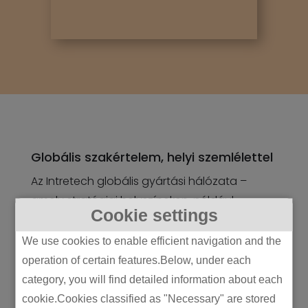
Globális szakértelem, helyi szemlélettel
Az Intretech globális gyártási hálózata –
amely stratégiai helyszíneken, például
Cookie settings
Malajziában, Magyarországon, Kínában és
Mexikóban működik – egyedülálló helyzetbe
We use cookies to enable efficient navigation and the
hozz bennünket, hogy páratlan ellátási lánc
operation of certain features.Below, under each
megoldásokat kínáljunk. Ez a kiterjedt jelenlét
category, you will find detailed information about each
mély helyi ismeretekkel és működési
cookie.Cookies classified as "Necessary" are stored