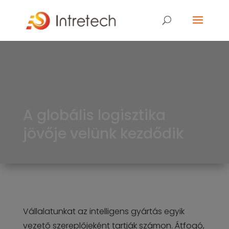
A globális logisztika
jövője velünk kezdődik
Vállalatunkat az intelligens gyártás egyik
vezető szereplőjeként tartják számon. Átfogó,