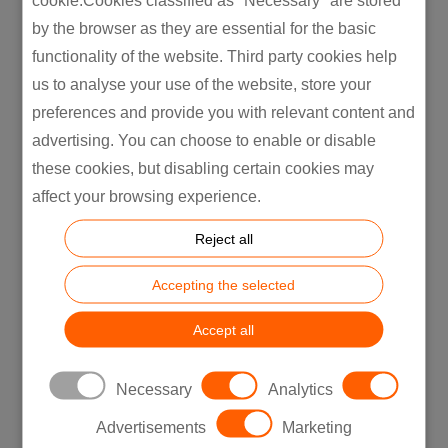
einzigartige Lage, unvergleichliche Lösungen
by the browser as they are essential for the basic
für die Lieferkette anzubieten. Dieses
functionality of the website. Third party cookies help
weitreichende Netzwerk wird durch
us to analyse your use of the website, store your
tiefgreifende lokale Marktkenntnisse und
preferences and provide you with relevant content and
operative Exzellenz in jeder Region ergänzt –
advertising. You can choose to enable or disable
so profitieren unsere Kunden von einer
these cookies, but disabling certain cookies may
Lieferkette, die global aufgestellt und lokal
affect your browsing experience.
umgesetzt wird.
Reject all
Unser Ansatz integriert die neuesten
Technologien im Lieferkettenmanagement
Accepting the selected
mit unseren umfangreichen
Fertigungskapazitäten und ermöglicht so
Accept all
reibungslose Abläufe über Länder- und
Branchengrenzen hinweg.
Necessary
Analytics
Advertisements
Marketing