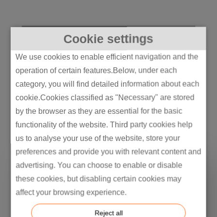
Cookie settings
Intretech in Zahlen
We use cookies to enable efficient navigation and the
Innovation und Exzellenz im Kern –
operation of certain features.Below, under each
belegt durch messbare Erfolge.
category, you will find detailed information about each
cookie.Cookies classified as "Necessary" are stored
by the browser as they are essential for the basic
functionality of the website. Third party cookies help
us to analyse your use of the website, store your
preferences and provide you with relevant content and
500+
advertising. You can choose to enable or disable
these cookies, but disabling certain cookies may
affect your browsing experience.
Ingenieure & Techniker im Bereich
Reject all