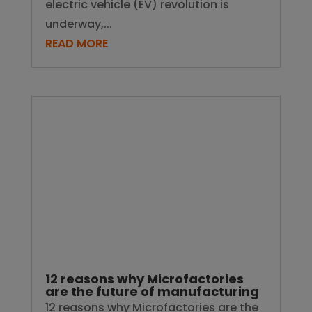
Driving the Future: Exploring the
Latest Innovations in EV
Technology
Driving the Future: Exploring the Latest
Innovations in EV TechnologyThe
electric vehicle (EV) revolution is
underway,...
READ MORE