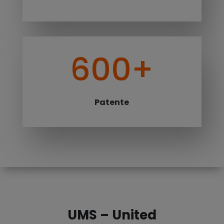
600+
Patente
UMS – United