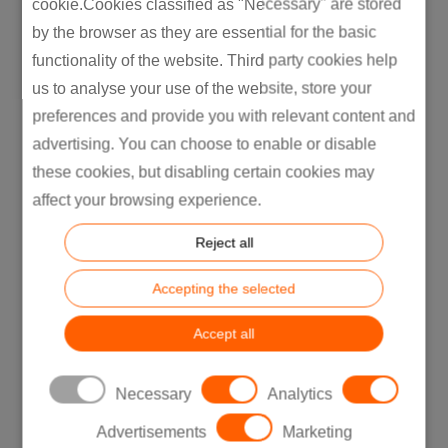
cookie.Cookies classified as "Necessary" are stored
damit die Prozesse reibungslos und effizient
by the browser as they are essential for the basic
ablaufen können.
functionality of the website. Third party cookies help
Zum Beispiel investieren viele Unternehmen
us to analyse your use of the website, store your
mehr Aufwand in die Beschaffung von
preferences and provide you with relevant content and
Bauteilen, als es ideal wäre. Eine Lösung für
advertising. You can choose to enable or disable
derartige Herausforderungen könnte darin
these cookies, but disabling certain cookies may
bestehen, bestimmte Produktionsstandorte
affect your browsing experience.
neu zu überdenken und die Fertigung von
Reject all
Komponenten, die mit aufwendiger und
langwieriger Logistik verbunden sind, an einen
Accepting the selected
strategisch günstigeren Standort zu
Accept all
verlagern.
Necessary
Analytics
Advertisements
Marketing