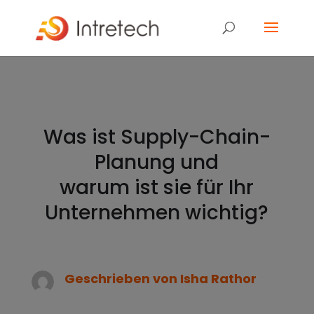
Was ist Supply-Chain-
Planung und
warum ist sie für Ihr
Unternehmen wichtig?
Geschrieben von
Isha Rathor