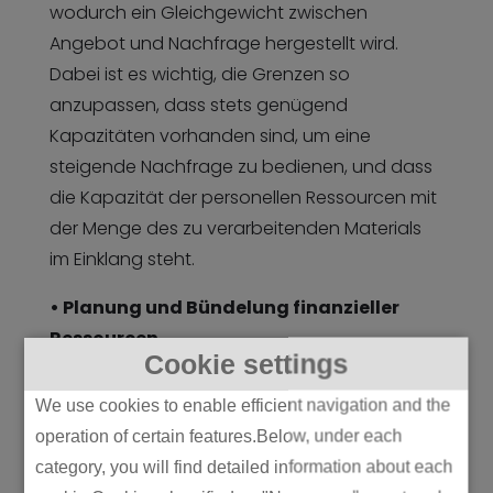
wodurch ein Gleichgewicht zwischen
Angebot und Nachfrage hergestellt wird.
Dabei ist es wichtig, die Grenzen so
anzupassen, dass stets genügend
Kapazitäten vorhanden sind, um eine
steigende Nachfrage zu bedienen, und dass
die Kapazität der personellen Ressourcen mit
der Menge des zu verarbeitenden Materials
im Einklang steht.
• Planung und Bündelung finanzieller
Ressourcen
Cookie settings
Abschließend müssen wir überdenken,
We use cookies to enable efficient navigation and the
welche materiellen Ressourcen
operation of certain features.Below, under each
umverteilt werden müssen
und welche
category, you will find detailed information about each
finanziellen Kompromisse erforderlich sind,