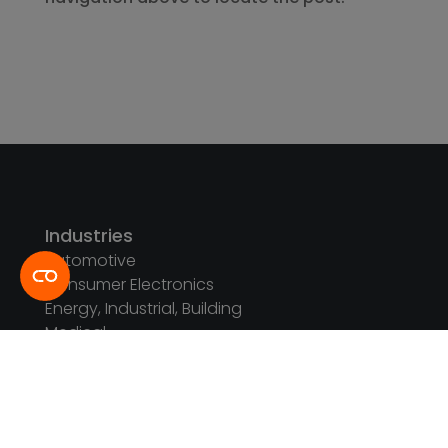
Industries
Automotive
Consumer Electronics
Energy, Industrial, Building
Medical
See All
Services
Design and Engineering