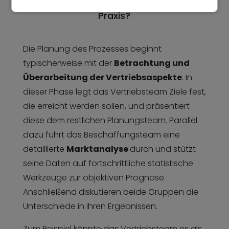
Wie funktioniert die Planung in der
Praxis?
Die Planung des Prozesses beginnt
typischerweise mit der
Betrachtung und
Überarbeitung der Vertriebsaspekte
. In
dieser Phase legt das Vertriebsteam Ziele fest,
die erreicht werden sollen, und präsentiert
diese dem restlichen Planungsteam. Parallel
dazu führt das Beschaffungsteam eine
detaillierte
Marktanalyse
durch und stützt
seine Daten auf fortschrittliche statistische
Werkzeuge zur objektiven Prognose.
Anschließend diskutieren beide Gruppen die
Unterschiede in ihren Ergebnissen.
Zum Beispiel könnte das Vertriebsteam es als