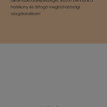
alkalmazkodóképességét. Bízzon bennünk a
hatékony és átfogó megbízhatósági
vizsgálatokban!