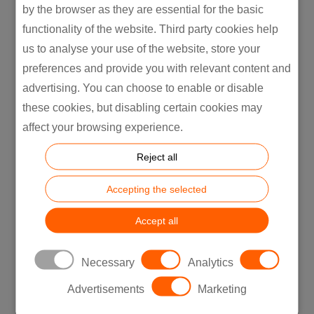
by the browser as they are essential for the basic
functionality of the website. Third party cookies help
us to analyse your use of the website, store your
preferences and provide you with relevant content and
advertising. You can choose to enable or disable
these cookies, but disabling certain cookies may
affect your browsing experience.
Visszhangmentes kamra
Reject all
Fedezze fel magas technológiai színvonalú
Accepting the selected
hanganalitikai tesztelési lehetőségeinket a
világszerte elismert Audio Precision, Listen
Accept all
SoundCheck, Megasig AudioExpert és más
márkák eszközeivel! Felszerelésünk magában
Necessary
Analytics
foglal többcsatornás szűrőket,
Advertisements
Marketing
mozgótekercses hangszórókat, elektret