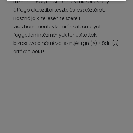
mikrofonokat, mesterséges füleket és egy
átfogó akusztikai tesztelési eszköztárat.
Használja ki teljesen felszerelt
visszhangmentes kamránkat, amelyet
független intézmények tanúsítottak,
biztosítva a háttérzaj szintjét Lgn (A) < 8dB (A)
értéken belül!