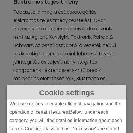
Elektromos teljesítmény
Tapasztalja meg a csúcskategóriás
elektromos teljesítmény tesztelést! Oyan
neves gyártók berendezéseivel dolgozunk,
mint az Agilent, Keysight, Tektronix, Rohde &
Schwarz. Az oszcilloszkóptól a vezeték nélküli
eszközökig berendezéseink lehetővé teszik a
jelintegritás és teljesítményintegritás
komponens- és rendszer szintű precíz
mérését és elemzését. WiFi, Bluetooth és
egyéb vezeték nélküli termékek szakértőjeként
Cookie settings
kínálunk RF hangolást, antennajellemzők
vizsgálatát és további szolgáltatásokat.
We use cookies to enable efficient navigation and the
Átfogó elektromos tesztelési megoldásokért
operation of certain features.Below, under each
forduljon hozzánk bizalommal!
category, you will find detailed information about each
cookie.Cookies classified as "Necessary" are stored