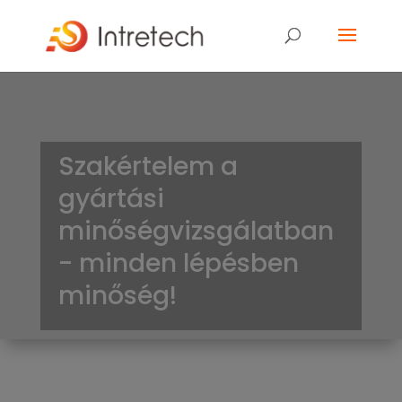
Szakértelem a
gyártási
minőségvizsgálatban
- minden lépésben
minőség!