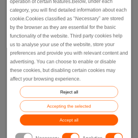
operation of certain features.Below, under each
Markenwert eines Unternehmens um
15 bis 30
category, you will find detailed information about each
Prozent
steigern. Dies verschafft in einem
cookie.Cookies classified as "Necessary" are stored
zunehmend wettbewerbsintensiven
by the browser as they are essential for the basic
Marktumfeld einen erheblichen
functionality of the website. Third party cookies help
Wettbewerbsvorteil und führt neben einem
us to analyse your use of the website, store your
gesteigerten Ansehen auch zu einem
preferences and provide you with relevant content and
höheren Umsatz.
advertising. You can choose to enable or disable
Gleichzeitig haben einschlägige Studien
these cookies, but disabling certain cookies may
gezeigt, dass Nachhaltigkeit einem
affect your browsing experience.
Unternehmen helfen kann, auch schwere
Reject all
Krisen – wie etwa die aktuelle Covid-19-
Pandemie – zu
überstehen
. So ergab
Accepting the selected
beispielsweise die
„Project ROI“-Studie
, dass
der Aktienkurs von Unternehmen, die großen
Accept all
Wert auf unternehmerische Verantwortung
legen, selbst in ausgeprägten Krisenzeiten