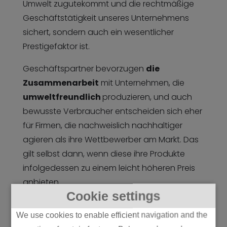
Umwelt zugutekommt und die rechtmäßige
Geschäftstätigkeit unseres Unternehmens
sichert, sondern auch ein wesentlicher
Prestigefaktor ist.
Geschäftspartner bevorzugen
die
Zusammenarbeit
mit Unternehmen, die
umweltfreundlich
produzieren, und auch
bewusste Verbraucher entscheiden sich eher
für Firmen, die nachweislich nachhaltiger
agieren als ihre Wettbewerber am Markt. Das
gilt selbst dann, wenn diese ihre Produkte
infolgedessen zu einem leicht höheren Preis
anbieten.
Cookie settings
Laut einer Studie des
Weltwirtschaftsforums
We use cookies to enable efficient navigation and the
kann
nachhaltige Produktion
den