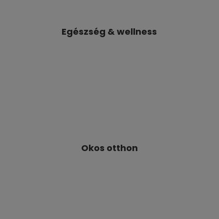
Okos otthon
Ezeket a cikkeket olvasta már?