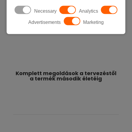
ellátási lánc kezelése
Necessary
Analytics
Advertisements
Marketing
Komplett megoldások a tervezéstől
a termék második életéig