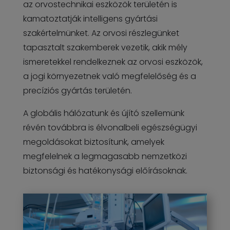
az orvostechnikai eszközök területén is
kamatoztatják intelligens gyártási
szakértelmünket. Az orvosi részlegünket
tapasztalt szakemberek vezetik, akik mély
ismeretekkel rendelkeznek az orvosi eszközök,
a jogi környezetnek való megfelelőség és a
precíziós gyártás területén.
A globális hálózatunk és újító szellemünk
révén továbbra is élvonalbeli egészségügyi
megoldásokat biztosítunk, amelyek
megfelelnek a legmagasabb nemzetközi
biztonsági és hatékonysági előírásoknak.