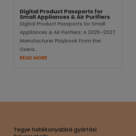
Manufacturer Playbook From the
Oxera...
READ MORE
Tegye hatékonyabbá gyártási
folyamatait!
Lépjen kapcsolatba