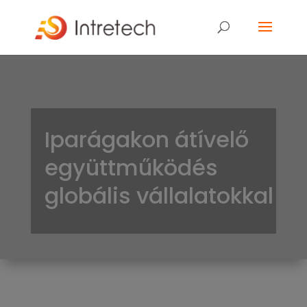
Iparágakon átívelő
együttműködés
globális vállalatokkal