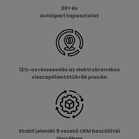
20+ év
autóipari tapasztalat
12%-os részesedés az elektrokromikus
visszapillantótükrök piacán
Stabil jelenlét 9 vezető OEM beszállítói
láncában