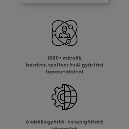
1600+ mérnök
hardver, szoftver és AI gyártási
tapasztalattal