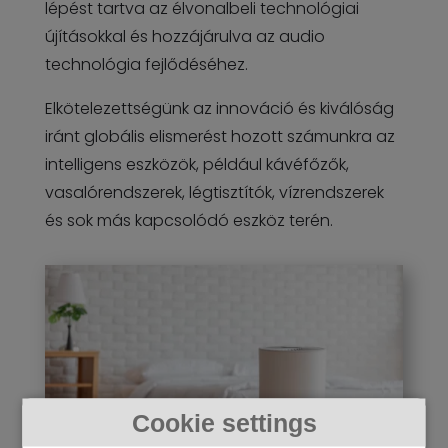
lépést tartva az élvonalbeli technológiai
újításokkal és hozzájárulva az audio
technológia fejlődéséhez.
Elkötelezettségünk az innováció és kiválóság
iránt globális elismerést hozott számunkra az
intelligens eszközök, például kávéfőzők,
vasalórendszerek, légtisztítók, vízrendszerek
és sok más kapcsolódó eszköz terén.
Cookie settings