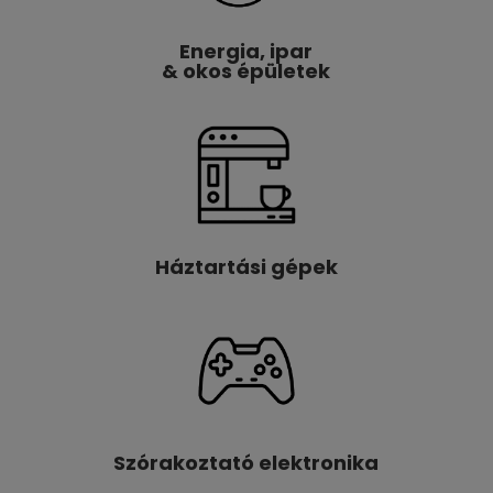
Energia, ipar
& okos épületek
Háztartási gépek
Szórakoztató elektronika