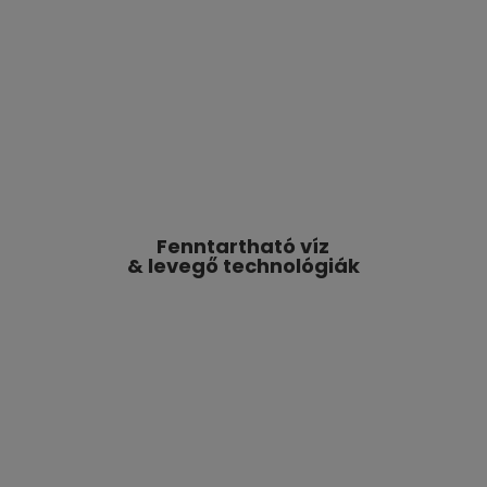
Elektromos járművek
Fenntartható víz
& levegő technológiák
Egészség & wellness