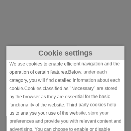
Cookie settings
We use cookies to enable efficient navigation and the
operation of certain features.Below, under each
2912 Millionen
Umstellung
Weltweite
category, you will find detailed information about each
kWh
auf bleifreie
Produktionss
Solarstrom
Farben in all
tandorte, die
cookie.Cookies classified as "Necessary" are stored
erzeugt von
unseren
die
by the browser as they are essential for the basic
der
Produktionsf
Herstellung
functionality of the website. Third party cookies help
Firmenzentra
abriken
näher zu
us to analyse your use of the website, store your
le
wichtigen
preferences and provide you with relevant content and
Märkten
advertising. You can choose to enable or disable
bringen.