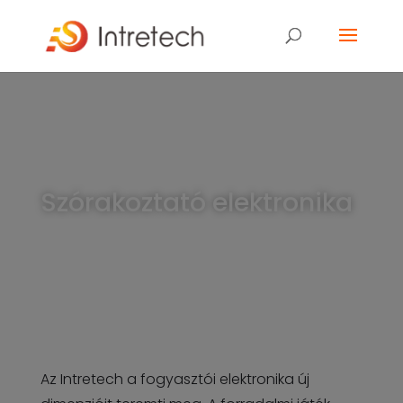
Szórakoztató elektronika
Az Intretech a fogyasztói elektronika új