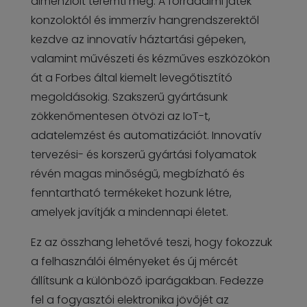
dimenzióit teremti meg. A forradalmi játék
konzoloktól és immerzív hangrendszerektől
kezdve az innovatív háztartási gépeken,
valamint művészeti és kézműves eszközökön
át a Forbes által kiemelt levegőtisztító
megoldásokig. Szakszerű gyártásunk
zökkenőmentesen ötvözi az IoT-t,
adatelemzést és automatizációt. Innovatív
tervezési- és korszerű gyártási folyamatok
révén magas minőségű, megbízható és
fenntartható termékeket hozunk létre,
amelyek javítják a mindennapi életet.
Ez az összhang lehetővé teszi, hogy fokozzuk
a felhasználói élményeket és új mércét
állítsunk a különböző iparágakban. Fedezze
fel a fogyasztói elektronika jövőjét az