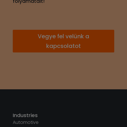
folyamatait!
Vegye fel velünk a
kapcsolatot
Industries
Automotive