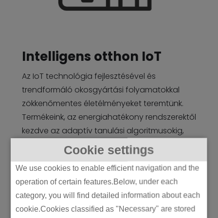
Intelligens otthon IoT
Az IoT technológia fejlesztésével és
trendformáló okosgyártási folyamatokkal
zökkenőmentes életélményeket teremtünk.
Termékeink, az energiahatékony rendszerektől
kezdve az adaptív tanulási algoritmusokig,
könnyedén előre jelzik és teljesítik a
Cookie settings
felhasználói igényeket. Megközelítésünk olyan
We use cookies to enable efficient navigation and the
otthonokat eredményez, amelyek nemcsak
operation of certain features.Below, under each
reagálnak, hanem fejlődnek is lakóikkal, elérve
category, you will find detailed information about each
az igazi technológiai harmóniát a
cookie.Cookies classified as "Necessary" are stored
lakóterekben.