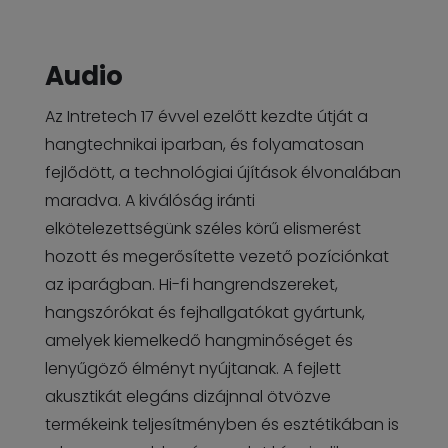
Audio
Az Intretech 17 évvel ezelőtt kezdte útját a
hangtechnikai iparban, és folyamatosan
fejlődött, a technológiai újítások élvonalában
maradva. A kiválóság iránti
elkötelezettségünk széles körű elismerést
hozott és megerősítette vezető pozíciónkat
az iparágban. Hi-fi hangrendszereket,
hangszórókat és fejhallgatókat gyártunk,
amelyek kiemelkedő hangminőséget és
lenyűgöző élményt nyújtanak. A fejlett
akusztikát elegáns dizájnnal ötvözve
termékeink teljesítményben és esztétikában is