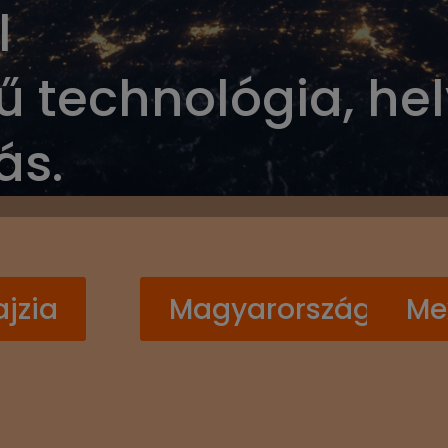
l
ű technológia, hel
ás.
jzia
Magyarország
Me