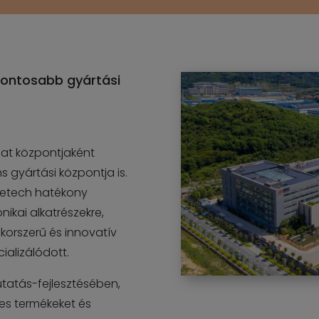
gfontosabb gyártási
alat központjaként
s gyártási központja is.
ntretech hatékony
ikai alkatrészekre,
 korszerű és innovatív
alizálódott.
kutatás-fejlesztésében,
es termékeket és