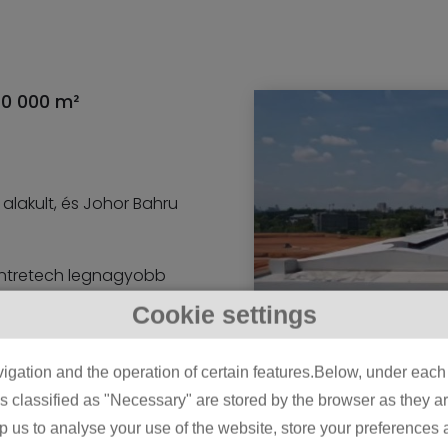
10 000 m²
alakult, és Johor Bahru
 Intretech legnagyobb
ráció egyik bástyájává
Cookie settings
ási kapacitással
öntő gépeket, rugalmas
igation and the operation of certain features.Below, under each c
gú SMT rendszereket.
classified as "Necessary" are stored by the browser as they are 
) is magában foglal, és
lp us to analyse your use of the website, store your preferences
i automatizálás terén.