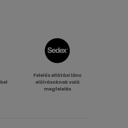
i
Felelős ellátási lánc
kel
előírásoknak való
megfelelés