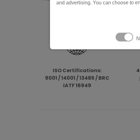
and advertising. You can choose to en
N
ISO Certifications:
4
9001 / 14001 / 13485 / BRC
IATF 16949