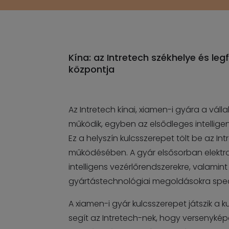
Kína: az Intretech székhelye és le
központja
Az Intretech kínai, xiamen-i gyára a váll
működik, egyben az elsődleges intelligen
Ez a helyszín kulcsszerepet tölt be az I
működésében. A gyár elsősorban elektron
intelligens vezérlőrendszerekre, valamint
gyártástechnológiai megoldásokra speci
A xiamen-i gyár kulcsszerepet játszik a 
segít az Intretech-nek, hogy versenykép