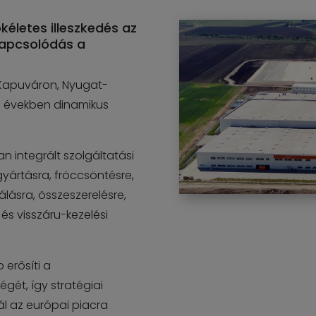
kéletes illeszkedés az
kapcsolódás a
a Kapuváron, Nyugat-
i években dinamikus
san integrált szolgáltatási
gyártásra, fröccsöntésre,
álásra, összeszerelésre,
és visszáru-kezelési
 erősíti a
gét, így stratégiai
gál az európai piacra