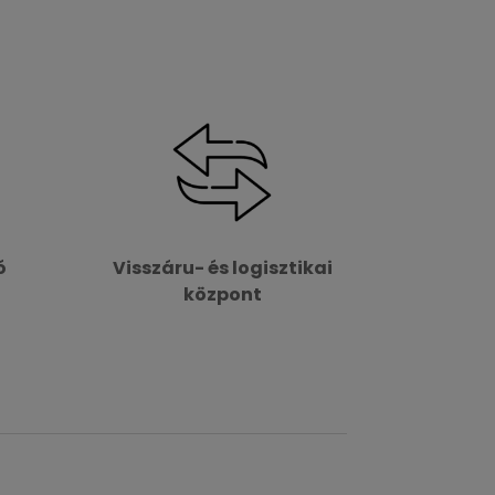
ó
Visszáru- és logisztikai
központ