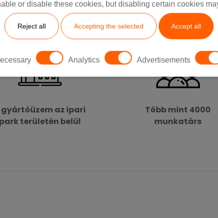
able or disable these cookies, but disabling certain cookies ma
Reject all
Accepting the selected
Accept all
ecessary
Analytics
Advertisements
 gyártóüzem az ipari
Több mint 4000
park területén belül
munkatárs