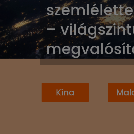
szemlélette
– világszint
megvalósít
Kína
Mala