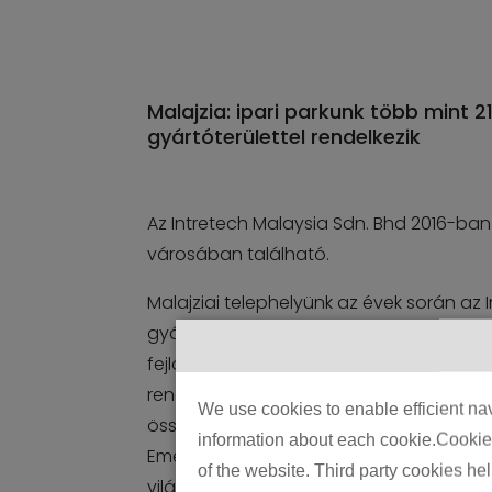
Malajzia: ipari parkunk több mint 2
gyártóterülettel rendelkezik
Az Intretech Malaysia Sdn. Bhd 2016-ban 
városában található.
Malajziai telephelyünk az évek során az
gyártóközpontjává és a vertikális integ
fejlődött. A létesítmény sokoldalú gyárt
rendelkezik, beleértve különféle fröccs
We use cookies to enable efficient nav
összeszerelő sorokat és nagy pontossá
information about each cookie.Cookies 
Emellett több tisztateret (cleaning room
of the website. Third party cookies he
világviszonylatban is kiemelkedik az ipar