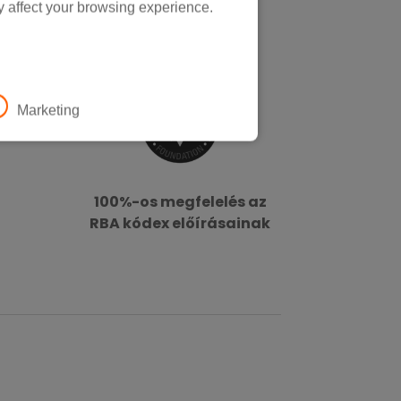
y affect your browsing experience.
Marketing
100%-os megfelelés az
RBA kódex előírásainak