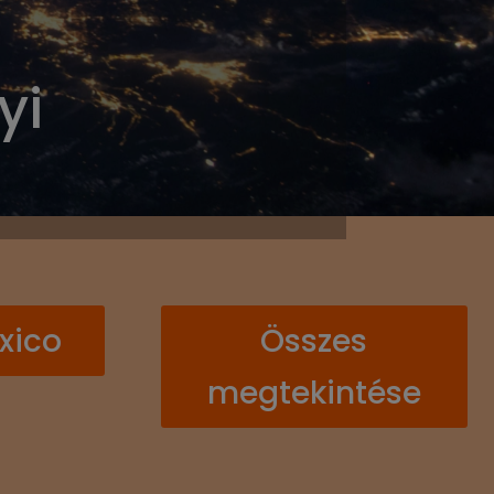
yi
xico
Összes
megtekintése