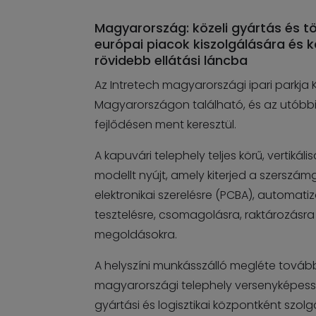
Magyarország: közeli gyártás és tö
európai piacok kiszolgálására és 
rövidebb ellátási láncba
Az Intretech magyarországi ipari parkj
Magyarországon található, és az utóbb
fejlődésen ment keresztül.
A kapuvári telephely teljes körű, vertikáli
modellt nyújt, amely kiterjed a szerszám
elektronikai szerelésre (PCBA), automatiz
tesztelésre, csomagolásra, raktározásra 
megoldásokra.
A helyszíni munkásszálló megléte tovább
magyarországi telephely versenyképessé
gyártási és logisztikai központként szol