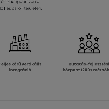
 Ez összhangban van a
IoT és az IoT területen.
Teljes körű vertikális
Kutatás-fejlesztés
integráció
központ 1200+ mérnök