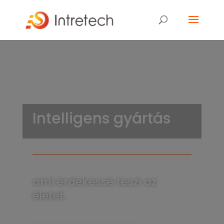
Intelligens gyártás
ami érdekessé teszi az
életet.